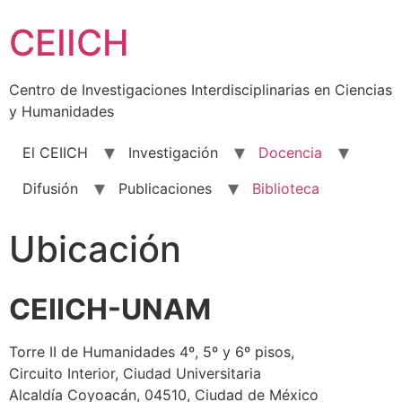
Skip
CEIICH
to
content
Centro de Investigaciones Interdisciplinarias en Ciencias
y Humanidades
El CEIICH
Investigación
Docencia
Difusión
Publicaciones
Biblioteca
Ubicación
CEIICH-UNAM
Torre II de Humanidades 4º, 5º y 6º pisos,
Circuito Interior, Ciudad Universitaria
Alcaldía Coyoacán, 04510, Ciudad de México