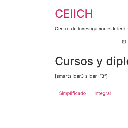
Skip
CEIICH
to
content
Centro de Investigaciones Interdi
El
Cursos y dip
[smartslider3 slider=”8″]
Simplificado
Integral