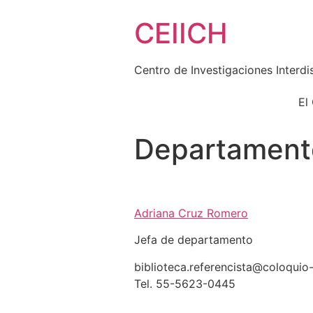
Skip
CEIICH
to
content
Centro de Investigaciones Interdi
El
Departament
Adriana Cruz Romero
Jefa de departamento
biblioteca.referencista
@coloquio
Tel. 55-5623-0445