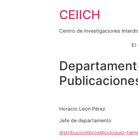
Skip
CEIICH
to
content
Centro de Investigaciones Interdi
El
Departamento
Publicacione
Horacio León Pérez
Jefe de departamento
distribucionlibros@coloquio-tie