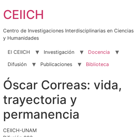
Skip
CEIICH
to
content
Centro de Investigaciones Interdisciplinarias en Ciencias
y Humanidades
El CEIICH
Investigación
Docencia
Difusión
Publicaciones
Biblioteca
Óscar Correas: vida,
trayectoria y
permanencia
CEIICH-UNAM