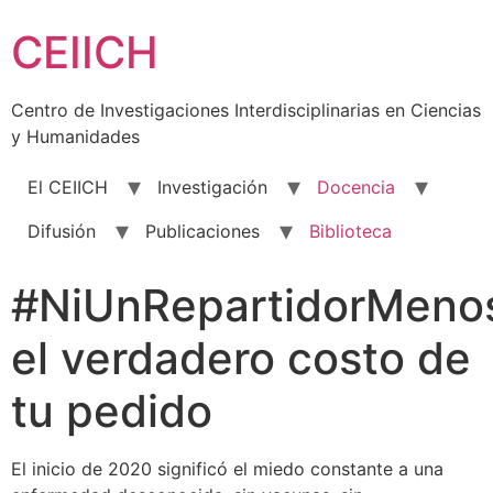
Skip
CEIICH
to
content
Centro de Investigaciones Interdisciplinarias en Ciencias
y Humanidades
El CEIICH
Investigación
Docencia
Difusión
Publicaciones
Biblioteca
#NiUnRepartidorMeno
el verdadero costo de
tu pedido
El inicio de 2020 significó el miedo constante a una