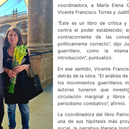
coordinadora, a María Elena 
Vicente Francisco Torres y Judit
“Éste es un libro de crítica y 
contra el poder establecido; e
contracorriente de las conve
políticamente correcto”, dijo Ju
guerrillero, como la mism
introducción”, puntualizó.
En ese sentido, Vicente Francis
detrás de la obra. “El análisis d
los movimientos guerrilleros 
autoras tuvieron que investi
circulación marginal y libros 
periodismo combativo”, afirmó.
La coordinadora del libro Patri
una de sus hipótesis más prov
social, la narrativa literaria l