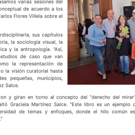
pasamos varias sesiones del
onceptual de acuerdo a los
rlos Flores Villela sobre el
disciplinaria, sus capítulos
ria, la sociología visual, la
ica y la antropología. “Así,
 estudios de caso que van
omo la representación de
 la visión curatorial hasta
es pequeñas, municipios,
ez Salce.
ron y giran en torno al concepto del “derecho del mirar”,
ltó Graciela Martínez Salce. “Este libro es un ejemplo de 
versidad de temas y enfoques, donde el hilo común es
.”