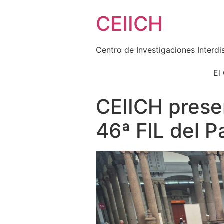
Skip
CEIICH
to
content
Centro de Investigaciones Interdi
El
CEIICH presen
46ª FIL del P