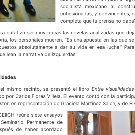
socialista mexicano al constru
cohesionadas, y convincentes, q
completa que la prensa no daba”
era enfatizó ser muy pocas las novelas analizadas que deja
ría, los personajes mueren. “Es una apuesta en las que se l
uestos absolutamente a dar su vida en esa lucha.” Para c
ue lean la narrativa de izquierdas.
lidades
el mismo recinto, se presentó el libro
Entre visualidades
o por Carlos Flores Villela. El evento contó con la partic
astor, en representación de Graciela Martínez Salce, y de
CEIICH reúne siete ensayos
 Seminario Permanente de
espués de haber acordado