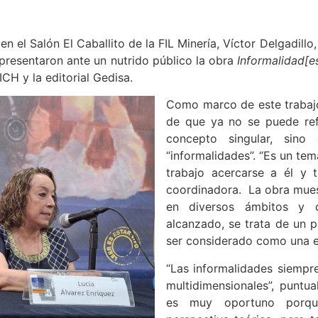
en el Salón El Caballito de la FIL Minería, Víctor Delgadil
, presentaron ante un nutrido público la obra
Informalidad[es
ICH y la editorial Gedisa.
Como marco de este trabajo
de que ya no se puede ref
concepto singular, sin
“informalidades”. “Es un t
trabajo acercarse a él y t
coordinadora. La obra mues
en diversos ámbitos y 
alcanzado, se trata de un 
ser considerado como una 
“Las informalidades siemp
multidimensionales”, puntual
es muy oportuno porqu